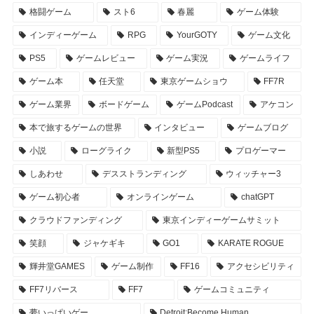
格闘ゲーム
スト6
春麗
ゲーム体験
インディーゲーム
RPG
YourGOTY
ゲーム文化
PS5
ゲームレビュー
ゲーム実況
ゲームライフ
ゲーム本
任天堂
東京ゲームショウ
FF7R
ゲーム業界
ボードゲーム
ゲームPodcast
アケコン
本で旅するゲームの世界
インタビュー
ゲームブログ
小説
ローグライク
新型PS5
プロゲーマー
しあわせ
デスストランディング
ウィッチャー3
ゲーム初心者
オンラインゲーム
chatGPT
クラウドファンディング
東京インディーゲームサミット
笑顔
ジャケギキ
GO1
KARATE ROGUE
輝井堂GAMES
ゲーム制作
FF16
アクセシビリティ
FF7リバース
FF7
ゲームコミュニティ
夢いっぱいゲー
Detroit:Become Human