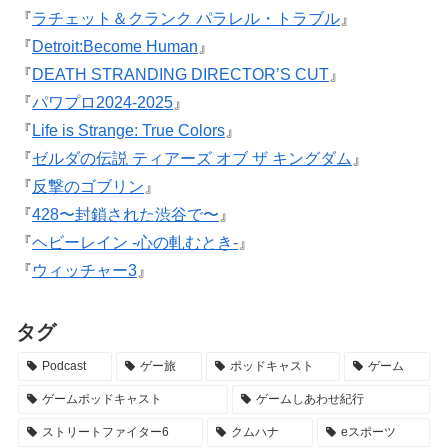
『
ラチェット＆クランク パラレル・トラブル
』
『
Detroit:Become Human
』
『
DEATH STRANDING DIRECTOR’S CUT
』
『
パワプロ2024-2025
』
『
Life is Strange: True Colors
』
『
ゼルダの伝説 ティアーズ オブ ザ キングダム
』
『
反撃のゴブリン
』
『
428〜封鎖された渋谷で〜
』
『
ヘビーレイン -心の軋むとき-
』
『
ウィッチャー3
』
タグ
Podcast
ゲー旅
ポッドキャスト
ゲーム
ゲームポッドキャスト
ゲームしあわせ紀行
ストリートファイター6
クムハナ
eスポーツ