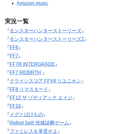
Amazon music
実況一覧
『
モンスターハンターストーリーズ
』
『
モンスターハンターストーリーズ2
』
『
FF6
』
『
FF7
』
『
FF7R INTERGRADE
』
『
FF7 REBIRTH
』
『
クライシスコア FFVII リユニオン
』
『
FF8 リマスタード
』
『
FF12 ザ ゾディアック エイジ
』
『
FF16
』
『
メグとばけもの
』
『
Refind Self: 性格診断ゲーム
』
『
ファミレスを享受せよ
』