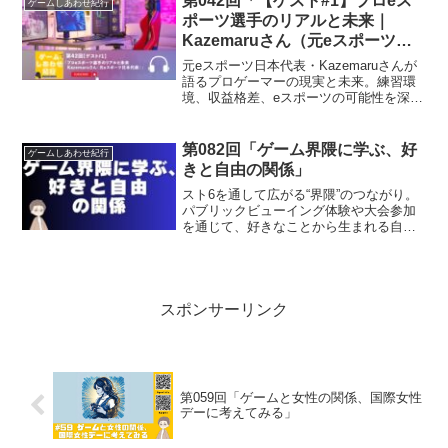
第042回「【ゲスト#1】プロeス
ゲームしあわせ紀行
ポーツ選手のリアルと未来｜
Kazemaruさん（元eスポーツ日
本代表）」
元eスポーツ日本代表・Kazemaruさんが
語るプロゲーマーの現実と未来。練習環
境、収益格差、eスポーツの可能性を深掘
りした貴重なインタビュー。
第082回「ゲーム界隈に学ぶ、好
ゲームしあわせ紀行
きと自由の関係」
スト6を通して広がる“界隈”のつながり。
パブリックビューイング体験や大会参加
を通じて、好きなことから生まれる自由
と出会いを語ります。
スポンサーリンク
第059回「ゲームと女性の関係、国際女性
デーに考えてみる」