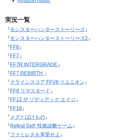
Amazon music
実況一覧
『
モンスターハンターストーリーズ
』
『
モンスターハンターストーリーズ2
』
『
FF6
』
『
FF7
』
『
FF7R INTERGRADE
』
『
FF7 REBIRTH
』
『
クライシスコア FFVII リユニオン
』
『
FF8 リマスタード
』
『
FF12 ザ ゾディアック エイジ
』
『
FF16
』
『
メグとばけもの
』
『
Refind Self: 性格診断ゲーム
』
『
ファミレスを享受せよ
』