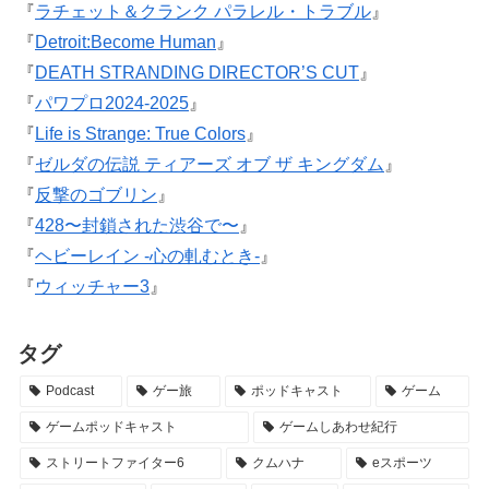
『
ラチェット＆クランク パラレル・トラブル
』
『
Detroit:Become Human
』
『
DEATH STRANDING DIRECTOR’S CUT
』
『
パワプロ2024-2025
』
『
Life is Strange: True Colors
』
『
ゼルダの伝説 ティアーズ オブ ザ キングダム
』
『
反撃のゴブリン
』
『
428〜封鎖された渋谷で〜
』
『
ヘビーレイン -心の軋むとき-
』
『
ウィッチャー3
』
タグ
Podcast
ゲー旅
ポッドキャスト
ゲーム
ゲームポッドキャスト
ゲームしあわせ紀行
ストリートファイター6
クムハナ
eスポーツ