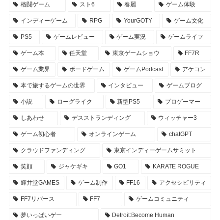
格闘ゲーム
スト6
春麗
ゲーム体験
インディーゲーム
RPG
YourGOTY
ゲーム文化
PS5
ゲームレビュー
ゲーム実況
ゲームライフ
ゲーム本
任天堂
東京ゲームショウ
FF7R
ゲーム業界
ボードゲーム
ゲームPodcast
アケコン
本で旅するゲームの世界
インタビュー
ゲームブログ
小説
ローグライク
新型PS5
プロゲーマー
しあわせ
デスストランディング
ウィッチャー3
ゲーム初心者
オンラインゲーム
chatGPT
クラウドファンディング
東京インディーゲームサミット
笑顔
ジャケギキ
GO1
KARATE ROGUE
輝井堂GAMES
ゲーム制作
FF16
アクセシビリティ
FF7リバース
FF7
ゲームコミュニティ
夢いっぱいゲー
Detroit:Become Human