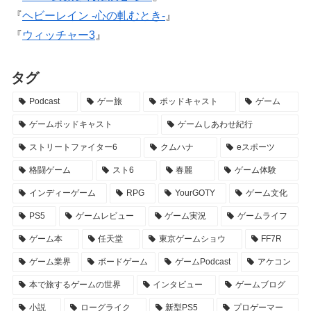
『
ヘビーレイン -心の軋むとき-
』
『
ウィッチャー3
』
タグ
Podcast
ゲー旅
ポッドキャスト
ゲーム
ゲームポッドキャスト
ゲームしあわせ紀行
ストリートファイター6
クムハナ
eスポーツ
格闘ゲーム
スト6
春麗
ゲーム体験
インディーゲーム
RPG
YourGOTY
ゲーム文化
PS5
ゲームレビュー
ゲーム実況
ゲームライフ
ゲーム本
任天堂
東京ゲームショウ
FF7R
ゲーム業界
ボードゲーム
ゲームPodcast
アケコン
本で旅するゲームの世界
インタビュー
ゲームブログ
小説
ローグライク
新型PS5
プロゲーマー