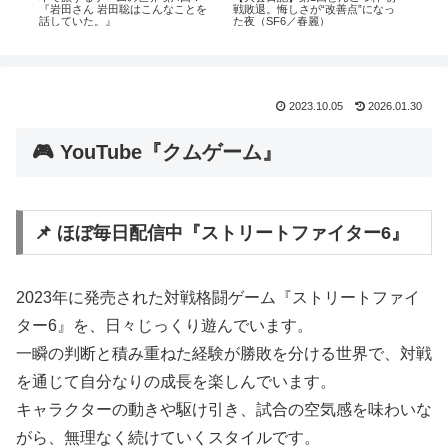
ゲー
『岩田さん 岩田聡はこんなことを
戦敗退。悔しさが“改善点”になっ
『
話していた。』
た夜（SF6／春麗）
2023.10.05
2026.01.30
🎮 YouTube『クムゲーム』
📌 ほぼ毎日配信中『ストリートファイター6』
2023年に発売された対戦格闘ゲーム『ストリートファイ
ター6』を、日々じっくり遊んでいます。
一瞬の判断と積み重ねた経験が勝敗を分ける世界で、対戦
を通じて自分なりの成長を楽しんでいます。
キャラクターの動きや駆け引き、試合の空気感を味わいな
がら、無理なく続けていくスタイルです。