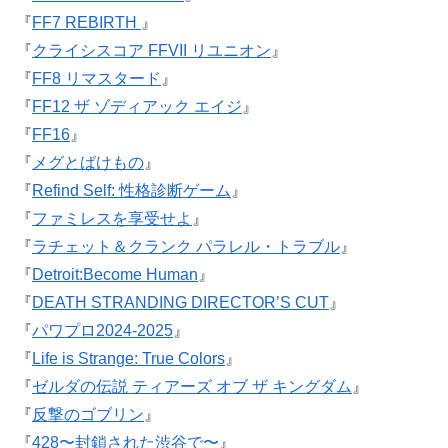
『
FF7 REBIRTH
』
『
クライシスコア FFVII リユニオン
』
『
FF8 リマスタード
』
『
FF12 ザ ゾディアック エイジ
』
『
FF16
』
『
メグとばけもの
』
『
Refind Self: 性格診断ゲーム
』
『
ファミレスを享受せよ
』
『
ラチェット＆クランク パラレル・トラブル
』
『
Detroit:Become Human
』
『
DEATH STRANDING DIRECTOR’S CUT
』
『
パワプロ2024-2025
』
『
Life is Strange: True Colors
』
『
ゼルダの伝説 ティアーズ オブ ザ キングダム
』
『
反撃のゴブリン
』
『
428〜封鎖された渋谷で〜
』