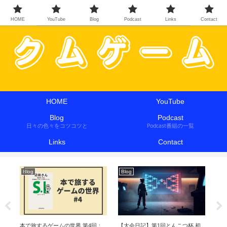
HOME
YouTube
Blog
Podcast
Links
Contact
HOME
YouTube
Blog
Podcast
日々の色々をコツコツと
Podcast番組の一覧
Links
Contact
Blog
Blog
Bl
わ
本で旅するゲームの世界 第4回：
【大会日記】第1回とんこつ杯 初
本で