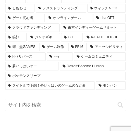
しあわせ
デスストランディング
ウィッチャー3
ゲーム初心者
オンラインゲーム
chatGPT
クラウドファンディング
東京インディーゲームサミット
笑顔
ジャケギキ
GO1
KARATE ROGUE
輝井堂GAMES
ゲーム制作
FF16
アクセシビリティ
FF7リバース
FF7
ゲームコミュニティ
夢いっぱいゲー
Detroit:Become Human
ポケモンスリープ
タイトルで予想！夢いっぱいのゲームのなかみ
モンハン