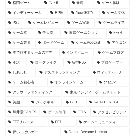
格闘ゲーム
スト6
春麗
ゲーム体験
インディーゲーム
RPG
YourGOTY
ゲーム文化
PS5
ゲームレビュー
ゲーム実況
ゲームライフ
ゲーム本
任天堂
東京ゲームショウ
FF7R
ゲーム業界
ボードゲーム
ゲームPodcast
アケコン
本で旅するゲームの世界
インタビュー
ゲームブログ
小説
ローグライク
新型PS5
プロゲーマー
しあわせ
デスストランディング
ウィッチャー3
ゲーム初心者
オンラインゲーム
chatGPT
クラウドファンディング
東京インディーゲームサミット
笑顔
ジャケギキ
GO1
KARATE ROGUE
輝井堂GAMES
ゲーム制作
FF16
アクセシビリティ
FF7リバース
FF7
ゲームコミュニティ
夢いっぱいゲー
Detroit:Become Human