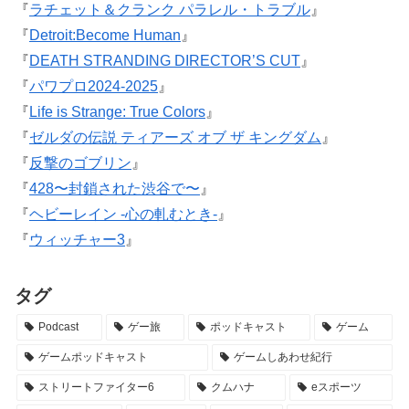
『
ラチェット＆クランク パラレル・トラブル
』
『
Detroit:Become Human
』
『
DEATH STRANDING DIRECTOR’S CUT
』
『
パワプロ2024-2025
』
『
Life is Strange: True Colors
』
『
ゼルダの伝説 ティアーズ オブ ザ キングダム
』
『
反撃のゴブリン
』
『
428〜封鎖された渋谷で〜
』
『
ヘビーレイン -心の軋むとき-
』
『
ウィッチャー3
』
タグ
Podcast
ゲー旅
ポッドキャスト
ゲーム
ゲームポッドキャスト
ゲームしあわせ紀行
ストリートファイター6
クムハナ
eスポーツ