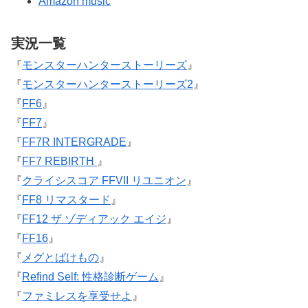
Amazon music
実況一覧
『
モンスターハンターストーリーズ
』
『
モンスターハンターストーリーズ2
』
『
FF6
』
『
FF7
』
『
FF7R INTERGRADE
』
『
FF7 REBIRTH
』
『
クライシスコア FFVII リユニオン
』
『
FF8 リマスタード
』
『
FF12 ザ ゾディアック エイジ
』
『
FF16
』
『
メグとばけもの
』
『
Refind Self: 性格診断ゲーム
』
『
ファミレスを享受せよ
』