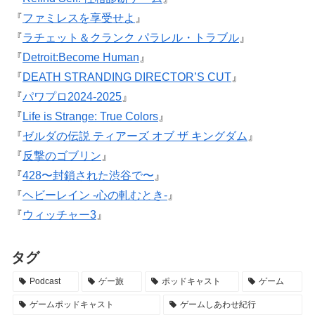
『
ファミレスを享受せよ
』
『
ラチェット＆クランク パラレル・トラブル
』
『
Detroit:Become Human
』
『
DEATH STRANDING DIRECTOR’S CUT
』
『
パワプロ2024-2025
』
『
Life is Strange: True Colors
』
『
ゼルダの伝説 ティアーズ オブ ザ キングダム
』
『
反撃のゴブリン
』
『
428〜封鎖された渋谷で〜
』
『
ヘビーレイン -心の軋むとき-
』
『
ウィッチャー3
』
タグ
Podcast
ゲー旅
ポッドキャスト
ゲーム
ゲームポッドキャスト
ゲームしあわせ紀行