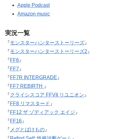
Apple Podcast
Amazon music
実況一覧
『
モンスターハンターストーリーズ
』
『
モンスターハンターストーリーズ2
』
『
FF6
』
『
FF7
』
『
FF7R INTERGRADE
』
『
FF7 REBIRTH
』
『
クライシスコア FFVII リユニオン
』
『
FF8 リマスタード
』
『
FF12 ザ ゾディアック エイジ
』
『
FF16
』
『
メグとばけもの
』
『
Refind Self: 性格診断ゲーム
』