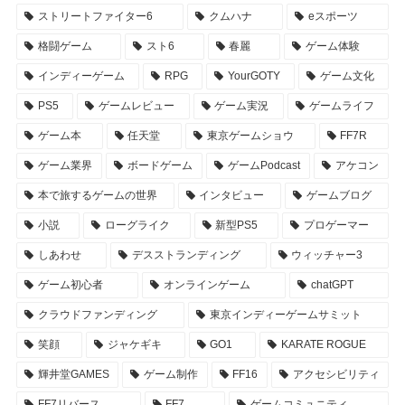
ストリートファイター6
クムハナ
eスポーツ
格闘ゲーム
スト6
春麗
ゲーム体験
インディーゲーム
RPG
YourGOTY
ゲーム文化
PS5
ゲームレビュー
ゲーム実況
ゲームライフ
ゲーム本
任天堂
東京ゲームショウ
FF7R
ゲーム業界
ボードゲーム
ゲームPodcast
アケコン
本で旅するゲームの世界
インタビュー
ゲームブログ
小説
ローグライク
新型PS5
プロゲーマー
しあわせ
デスストランディング
ウィッチャー3
ゲーム初心者
オンラインゲーム
chatGPT
クラウドファンディング
東京インディーゲームサミット
笑顔
ジャケギキ
GO1
KARATE ROGUE
輝井堂GAMES
ゲーム制作
FF16
アクセシビリティ
FF7リバース
FF7
ゲームコミュニティ