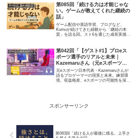
第085回「続ける力は才能じゃな
ゲームしあわせ紀行
い。ゲームが教えてくれた継続の
話」
ゲーム配信や英語学習、ブログなど、
Kumuが続けてきた経験から「継続の本
質」を語る回。スト6を通じた成長実感
や、習慣化のコツも紹介します。
第042回「【ゲスト#1】プロeス
ゲームしあわせ紀行
ポーツ選手のリアルと未来｜
Kazemaruさん（元eスポーツ日
本代表）」
元eスポーツ日本代表・Kazemaruさんが
語るプロゲーマーの現実と未来。練習環
境、収益格差、eスポーツの可能性を深掘
りした貴重なインタビュー。
スポンサーリンク
第083回「続ける人が最後に残る。上手さ
を超える強さの話」