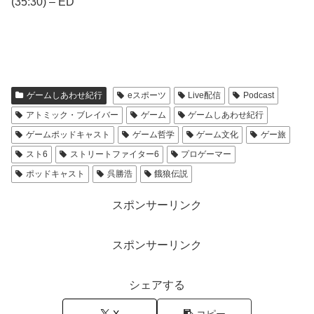
(35:30) – ED
ゲームしあわせ紀行
eスポーツ
Live配信
Podcast
アトミック・ブレイバー
ゲーム
ゲームしあわせ紀行
ゲームポッドキャスト
ゲーム哲学
ゲーム文化
ゲー旅
スト6
ストリートファイター6
プロゲーマー
ポッドキャスト
呉勝浩
餓狼伝説
スポンサーリンク
スポンサーリンク
シェアする
X
コピー