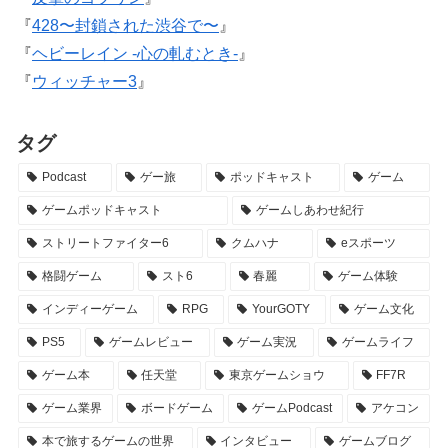
『
428〜封鎖された渋谷で〜
』
『
ヘビーレイン -心の軋むとき-
』
『
ウィッチャー3
』
タグ
Podcast
ゲー旅
ポッドキャスト
ゲーム
ゲームポッドキャスト
ゲームしあわせ紀行
ストリートファイター6
クムハナ
eスポーツ
格闘ゲーム
スト6
春麗
ゲーム体験
インディーゲーム
RPG
YourGOTY
ゲーム文化
PS5
ゲームレビュー
ゲーム実況
ゲームライフ
ゲーム本
任天堂
東京ゲームショウ
FF7R
ゲーム業界
ボードゲーム
ゲームPodcast
アケコン
本で旅するゲームの世界
インタビュー
ゲームブログ