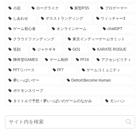
小説
ローグライク
新型PS5
プロゲーマー
しあわせ
デスストランディング
ウィッチャー3
ゲーム初心者
オンラインゲーム
chatGPT
クラウドファンディング
東京インディーゲームサミット
笑顔
ジャケギキ
GO1
KARATE ROGUE
輝井堂GAMES
ゲーム制作
FF16
アクセシビリティ
FF7リバース
FF7
ゲームコミュニティ
夢いっぱいゲー
Detroit:Become Human
ポケモンスリープ
タイトルで予想！夢いっぱいのゲームのなかみ
モンハン