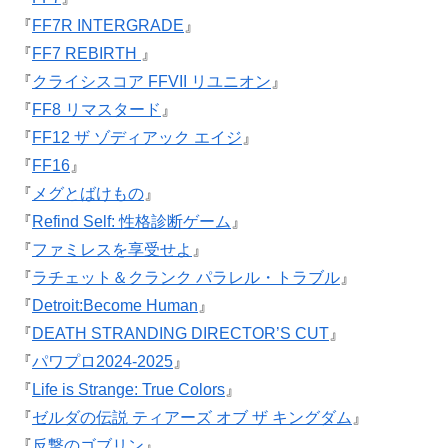
『
FF7R INTERGRADE
』
『
FF7 REBIRTH
』
『
クライシスコア FFVII リユニオン
』
『
FF8 リマスタード
』
『
FF12 ザ ゾディアック エイジ
』
『
FF16
』
『
メグとばけもの
』
『
Refind Self: 性格診断ゲーム
』
『
ファミレスを享受せよ
』
『
ラチェット＆クランク パラレル・トラブル
』
『
Detroit:Become Human
』
『
DEATH STRANDING DIRECTOR’S CUT
』
『
パワプロ2024-2025
』
『
Life is Strange: True Colors
』
『
ゼルダの伝説 ティアーズ オブ ザ キングダム
』
『
反撃のゴブリン
』