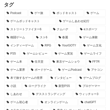
タグ
Podcast
ゲー旅
ポッドキャスト
ゲーム
ゲームポッドキャスト
ゲームしあわせ紀行
ストリートファイター6
クムハナ
eスポーツ
格闘ゲーム
スト6
春麗
ゲーム体験
インディーゲーム
RPG
YourGOTY
ゲーム文化
PS5
ゲームレビュー
ゲーム実況
ゲームライフ
ゲーム本
任天堂
東京ゲームショウ
FF7R
ゲーム業界
ボードゲーム
ゲームPodcast
アケコン
本で旅するゲームの世界
インタビュー
ゲームブログ
小説
ローグライク
新型PS5
プロゲーマー
しあわせ
デスストランディング
ウィッチャー3
ゲーム初心者
オンラインゲーム
chatGPT