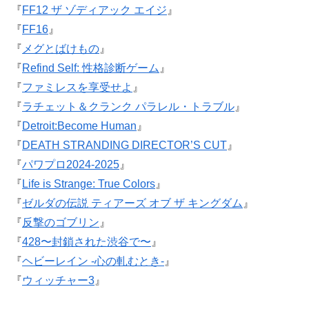
『
FF12 ザ ゾディアック エイジ
』
『
FF16
』
『
メグとばけもの
』
『
Refind Self: 性格診断ゲーム
』
『
ファミレスを享受せよ
』
『
ラチェット＆クランク パラレル・トラブル
』
『
Detroit:Become Human
』
『
DEATH STRANDING DIRECTOR’S CUT
』
『
パワプロ2024-2025
』
『
Life is Strange: True Colors
』
『
ゼルダの伝説 ティアーズ オブ ザ キングダム
』
『
反撃のゴブリン
』
『
428〜封鎖された渋谷で〜
』
『
ヘビーレイン -心の軋むとき-
』
『
ウィッチャー3
』