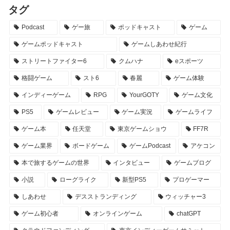
タグ
Podcast
ゲー旅
ポッドキャスト
ゲーム
ゲームポッドキャスト
ゲームしあわせ紀行
ストリートファイター6
クムハナ
eスポーツ
格闘ゲーム
スト6
春麗
ゲーム体験
インディーゲーム
RPG
YourGOTY
ゲーム文化
PS5
ゲームレビュー
ゲーム実況
ゲームライフ
ゲーム本
任天堂
東京ゲームショウ
FF7R
ゲーム業界
ボードゲーム
ゲームPodcast
アケコン
本で旅するゲームの世界
インタビュー
ゲームブログ
小説
ローグライク
新型PS5
プロゲーマー
しあわせ
デスストランディング
ウィッチャー3
ゲーム初心者
オンラインゲーム
chatGPT