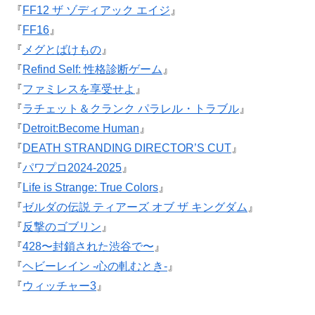
『
FF12 ザ ゾディアック エイジ
』
『
FF16
』
『
メグとばけもの
』
『
Refind Self: 性格診断ゲーム
』
『
ファミレスを享受せよ
』
『
ラチェット＆クランク パラレル・トラブル
』
『
Detroit:Become Human
』
『
DEATH STRANDING DIRECTOR’S CUT
』
『
パワプロ2024-2025
』
『
Life is Strange: True Colors
』
『
ゼルダの伝説 ティアーズ オブ ザ キングダム
』
『
反撃のゴブリン
』
『
428〜封鎖された渋谷で〜
』
『
ヘビーレイン -心の軋むとき-
』
『
ウィッチャー3
』