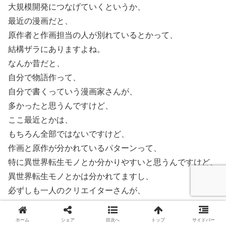
大規模開発につなげていくというか、
最近の漫画だと、
原作者と作画担当の人が別れているとかって、
結構ザラにありますよね。
なんか昔だと、
自分で物語作って、
自分で書くっていう漫画家さんが、
多かったと思うんですけど、
ここ最近とかは、
もちろん全部ではないですけど、
作画と原作が分かれているパターンって、
特に異世界転生モノとか分かりやすいと思うんですけど、
異世界転生モノとかは分かれてますし、
必ずしも一人のクリエイターさんが、
1から10まで全部作る必要ないのかなとか、
もちろん原案、原作者に対するリスペクトとかは、
ホーム
シェア
目次へ
トップ
サイドバー