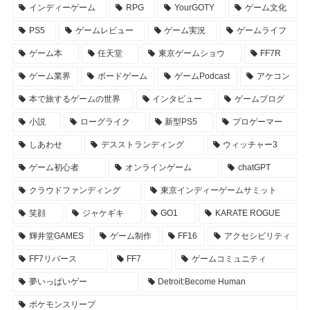
インディーゲーム
RPG
YourGOTY
ゲーム文化
PS5
ゲームレビュー
ゲーム実況
ゲームライフ
ゲーム本
任天堂
東京ゲームショウ
FF7R
ゲーム業界
ボードゲーム
ゲームPodcast
アケコン
本で旅するゲームの世界
インタビュー
ゲームブログ
小説
ローグライク
新型PS5
プロゲーマー
しあわせ
デスストランディング
ウィッチャー3
ゲーム初心者
オンラインゲーム
chatGPT
クラウドファンディング
東京インディーゲームサミット
笑顔
ジャケギキ
GO1
KARATE ROGUE
輝井堂GAMES
ゲーム制作
FF16
アクセシビリティ
FF7リバース
FF7
ゲームコミュニティ
夢いっぱいゲー
Detroit:Become Human
ポケモンスリープ