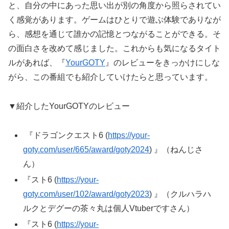
と、自分の中にあった思い出が別の角度から照らされてい
く感覚があります。ゲームはひとりで遊ぶ体験でありなが
ら、感想を通じて誰かの記憶とつながることができる。そ
の面白さを改めて感じました。これからも気になるタイト
ルがあれば、『
YourGOTY
』のレビューをきっかけにしな
がら、この番組でも紹介していけたらと思っています。
▼紹介したYourGOTYのレビュー
『ドラゴンクエスト6 (
https://your-
goty.com/user/665/award/goty2024
) 』（ねんじさ
ん）
『スト6 (
https://your-
goty.com/user/102/award/goty2023
) 』（クルハラハ
ルクとデグーの茶々丸は個人Vtuberですさん）
『スト6 (
https://your-