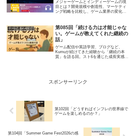
メジャーゲームとインディーゲームの境
目とは？開発規模や創造性、マーケティ
ング戦略を比較し、ゲーム業界の変化や
未来について掘り下げます。
第085回「続ける力は才能じゃな
ゲームしあわせ紀行
い。ゲームが教えてくれた継続の
話」
ゲーム配信や英語学習、ブログなど、
Kumuが続けてきた経験から「継続の本
質」を語る回。スト6を通じた成長実感
や、習慣化のコツも紹介します。
スポンサーリンク
第102回「どうすればインフレの世界線で
ゲームを楽しめるのか？」
第104回「Summer Game Fest2026の感