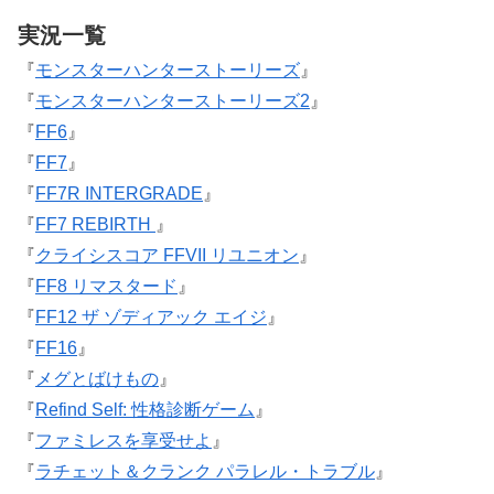
実況一覧
『
モンスターハンターストーリーズ
』
『
モンスターハンターストーリーズ2
』
『
FF6
』
『
FF7
』
『
FF7R INTERGRADE
』
『
FF7 REBIRTH
』
『
クライシスコア FFVII リユニオン
』
『
FF8 リマスタード
』
『
FF12 ザ ゾディアック エイジ
』
『
FF16
』
『
メグとばけもの
』
『
Refind Self: 性格診断ゲーム
』
『
ファミレスを享受せよ
』
『
ラチェット＆クランク パラレル・トラブル
』